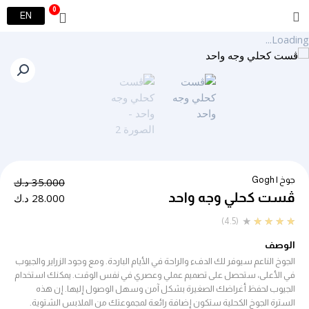
خطي
0
Cart
EN
لى
لمحتوى
Loading...
جوخ | Gogh
الس
الس
35.000
د.ك
ڤست كحلي وجه واحد
الحا
الأ
28.000
د.ك
هو:
هو:
Rated
★
★
★
★
★
(4.5)
5.000
8.000
4
الوصف
out
الجوخ الناعم سيوفر لك الدفء والراحة في الأيام الباردة. ومع وجود الزراير والجيوب
of
في الأعلى، ستحصل على تصميم عملي وعصري في نفس الوقت. يمكنك استخدام
5
الجيوب لحفظ أغراضك الصغيرة بشكل آمن وسهل الوصول إليها. إن هذه
السترة الجوخ الكحلية ستكون إضافة رائعة لمجموعتك من الملابس الشتوية.