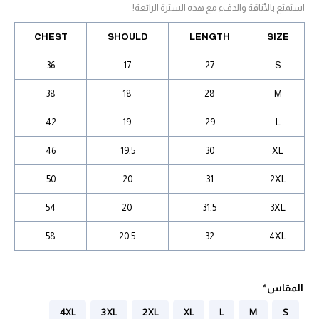
استمتع بالأناقة والدفء مع هذه السترة الرائعة!
CHEST
SHOULD
LENGTH
SIZE
36
17
27
S
38
18
28
M
42
19
29
L
46
19.5
30
XL
50
20
31
2XL
54
20
31.5
3XL
58
20.5
32
4XL
Two-
المقاس
*
Pattern
4XL
3XL
2XL
XL
L
M
S
Wool