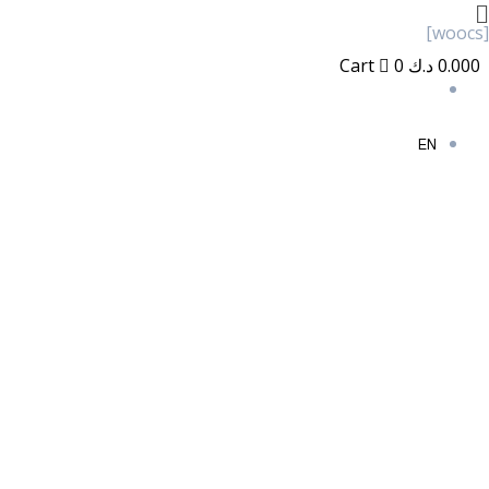
خطي
[woocs]
لى
0.000
د.ك
0
Cart
لمحتوى
EN
EN